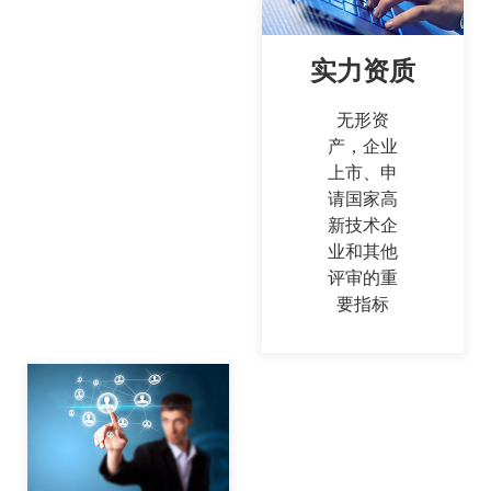
实力资质
无形资
产，企业
上市、申
请国家高
新技术企
业和其他
评审的重
要指标