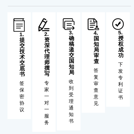
3.
5.
4.
2.
1.
确
授
国
资
提
稿
权
知
深
交
递
成
局
代
技
交
功
审
理
术
国
查
师
交
下
知
撰
底
答
发
局
写
书
复
专
收
专
签
审
利
到
家
保
查
证
受
一
密
意
书
理
对
协
见
通
一
议
知
服
书
务