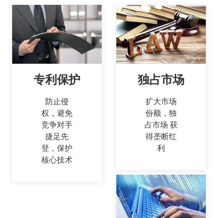
专利保护
独占市场
防止侵
扩大市场
权，避免
份额，独
竞争对手
占市场 获
捷足先
得垄断红
登，保护
利
核心技术